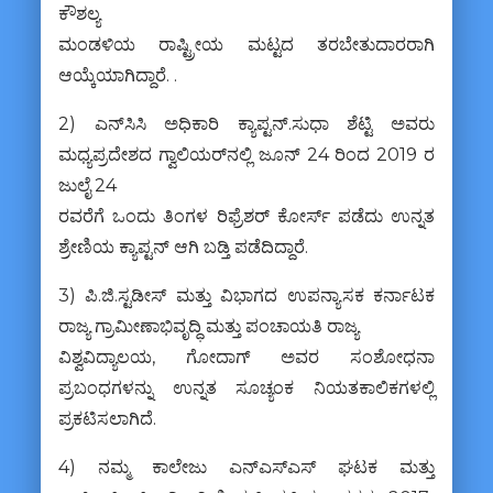
ಕೌಶಲ್ಯ
ಮಂಡಳಿಯ ರಾಷ್ಟ್ರೀಯ ಮಟ್ಟದ ತರಬೇತುದಾರರಾಗಿ
ಆಯ್ಕೆಯಾಗಿದ್ದಾರೆ. .
2) ಎನ್‌ಸಿಸಿ ಅಧಿಕಾರಿ ಕ್ಯಾಪ್ಟನ್.ಸುಧಾ ಶೆಟ್ಟಿ ಅವರು
ಮಧ್ಯಪ್ರದೇಶದ ಗ್ವಾಲಿಯರ್‌ನಲ್ಲಿ ಜೂನ್ 24 ರಿಂದ 2019 ರ
ಜುಲೈ 24
ರವರೆಗೆ ಒಂದು ತಿಂಗಳ ರಿಫ್ರೆಶರ್ ಕೋರ್ಸ್‌ ಪಡೆದು ಉನ್ನತ
ಶ್ರೇಣಿಯ ಕ್ಯಾಪ್ಟನ್‌ ಆಗಿ ಬಡ್ತಿ ಪಡೆದಿದ್ದಾರೆ.
3) ಪಿ.ಜಿ.ಸ್ಟಡೀಸ್ ಮತ್ತು ವಿಭಾಗದ ಉಪನ್ಯಾಸಕ ಕರ್ನಾಟಕ
ರಾಜ್ಯ ಗ್ರಾಮೀಣಾಭಿವೃದ್ಧಿ ಮತ್ತು ಪಂಚಾಯತಿ ರಾಜ್ಯ
ವಿಶ್ವವಿದ್ಯಾಲಯ, ಗೋದಾಗ್ ಅವರ ಸಂಶೋಧನಾ
ಪ್ರಬಂಧಗಳನ್ನು ಉನ್ನತ ಸೂಚ್ಯಂಕ ನಿಯತಕಾಲಿಕಗಳಲ್ಲಿ
ಪ್ರಕಟಿಸಲಾಗಿದೆ.
4) ನಮ್ಮ ಕಾಲೇಜು ಎನ್‌ಎಸ್‌ಎಸ್ ಘಟಕ ಮತ್ತು