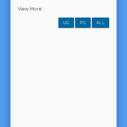
View More:
UG
PG
ALL